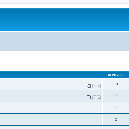
her
cherche avancée
RÉPONSES
13
1
2
14
1
2
1
2