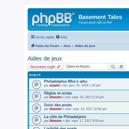
Basement Tales
Forum privé JdR et PbF
Accès rapide
FAQ
Index du forum
Jeux
Aides de jeux
Aides de jeux
Recherc
Re
Nouveau sujet
SUJETS
Philadelphia Who's who
par
angelo
» lun. janv. 01, 2018 1:20 pm
Règles et errata
par
liliandre
» mer. sept. 20, 2017 2:18 pm
Suivi des posts
par
liliandre
» sam. sept. 16, 2017 10:30 pm
La ville de Philadelphie
par
liliandre
» dim. sept. 17, 2017 8:58 am
Lisibilté des posts