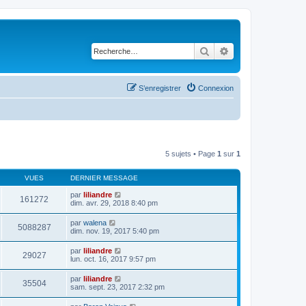
Rechercher
Recherche avancé
S’enregistrer
Connexion
5 sujets • Page
1
sur
1
VUES
DERNIER MESSAGE
par
liliandre
161272
dim. avr. 29, 2018 8:40 pm
par
walena
5088287
dim. nov. 19, 2017 5:40 pm
par
liliandre
29027
lun. oct. 16, 2017 9:57 pm
par
liliandre
35504
sam. sept. 23, 2017 2:32 pm