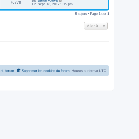
par
Baron Vojnya
76778
lun. sept. 18, 2017 9:15 pm
5 sujets • Page
1
sur
1
Aller à
 du forum
Supprimer les cookies du forum
Heures au format
UTC