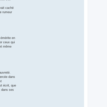
vait caché
ne rumeur
 émérite en
er ceux qui
e et même
auvreté.
Bercée dans
st
t écrit, que
et dans ses