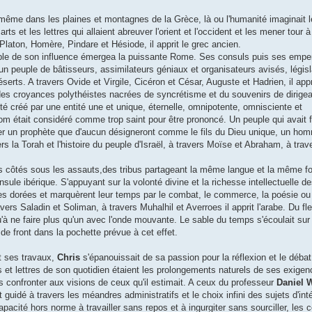
-même dans les plaines et montagnes de la Grèce, là ou l'humanité imaginait 
s et les lettres qui allaient abreuver l'orient et l'occident et les mener tour à 
 Platon, Homère, Pindare et Hésiode, il apprit le grec ancien.
lable de son influence émergea la puissante Rome. Ses consuls puis ses empe
it un peuple de bâtisseurs, assimilateurs géniaux et organisateurs avisés, légis
rts. A travers Ovide et Virgile, Cicéron et César, Auguste et Hadrien, il apprit
 des croyances polythéistes nacrées de syncrétisme et du souvenirs de dirige
été créé par une entité une et unique, éternelle, omnipotente, omnisciente et
nom était considéré comme trop saint pour être prononcé. Un peuple qui avait 
rer un prophète que d'aucun désigneront comme le fils du Dieu unique, un homm
rs la Torah et l'histoire du peuple d'Israël, à travers Moïse et Abraham, à trav
us côtés sous les assauts,des tribus partageant la même langue et la même foi
nsule ibérique. S'appuyant sur la volonté divine et la richesse intellectuelle d
res dorées et marquèrent leur temps par le combat, le commerce, la poésie ou
ers Saladin et Soliman, à travers Muhalhil et Averroes il apprit l'arabe. Du fl
qu'à ne faire plus qu'un avec l'onde mouvante. Le sable du temps s'écoulait sur 
e front dans la pochette prévue à cet effet.
t ses travaux,
Chris
s'épanouissait de sa passion pour la réflexion et le déba
oles et lettres de son quotidien étaient les prolongements naturels de ses exige
les confronter aux visions de ceux qu'il estimait. A ceux du professeur
Daniel 
t guidé à travers les méandres administratifs et le choix infini des sujets d'intér
 capacité hors norme à travailler sans repos et à ingurgiter sans sourciller, les 