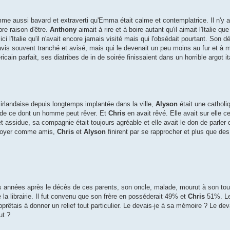
 aussi bavard et extraverti qu'Emma était calme et contemplatrice. Il n'y av
pre raison d'être.
Anthony
aimait à rire et à boire autant qu'il aimait l'Italie qu
 ici l'Italie qu'il n'avait encore jamais visité mais qui l'obsédait pourtant. Son dé
n avis souvent tranché et avisé, mais qui le devenait un peu moins au fur et à
icain parfait, ses diatribes de in de soirée finissaient dans un horrible argot ita
 irlandaise depuis longtemps implantée dans la ville,
Alyson
était une catholi
p de ce dont un homme peut rêver. Et
Chris
en avait rêvé. Elle avait sur elle ce
t assidue, sa compagnie était toujours agréable et elle avait le don de parler 
côtoyer comme amis,
Chris
et
Alyson
finirent par se rapprocher et plus que des
rs années après le décès de ces parents, son oncle, malade, mourut à son tou
de la librairie. Il fut convenu que son frère en posséderait 49% et
Chris
51%. Le
prêtais à donner un relief tout particulier. Le devais-je à sa mémoire ? Le dev
ut ?