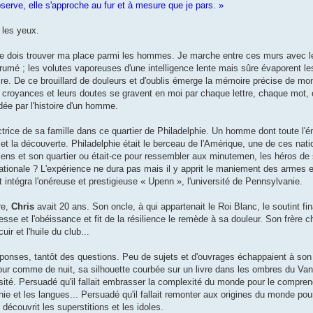
rve, elle s'approche au fur et à mesure que je pars. »
e les yeux.
 je dois trouver ma place parmi les hommes. Je marche entre ces murs avec 
brumé ; les volutes vaporeuses d'une intelligence lente mais sûre évaporent l
re. De ce brouillard de douleurs et d'oublis émerge la mémoire précise de mo
rs croyances et leurs doutes se gravent en moi par chaque lettre, chaque mot, 
ée par l'histoire d'un homme.
ctrice de sa famille dans ce quartier de Philadelphie. Un homme dont toute l'én
 et la découverte. Philadelphie était le berceau de l'Amérique, une de ces nati
iens et son quartier ou était-ce pour ressembler aux minutemen, les héros de 
ationale ? L'expérience ne dura pas mais il y apprit le maniement des armes e
et intégra l'onéreuse et prestigieuse « Upenn », l'université de Pennsylvanie.
re,
Chris
avait 20 ans. Son oncle, à qui appartenait le Roi Blanc, le soutint f
sse et l'obéissance et fit de la résilience le remède à sa douleur. Son frère cho
ir et l'huile du club...
éponses, tantôt des questions. Peu de sujets et d'ouvrages échappaient à son 
 jour comme de nuit, sa silhouette courbée sur un livre dans les ombres du Van
ersité. Persuadé qu'il fallait embrasser la complexité du monde pour le comprend
sophie et les langues... Persuadé qu'il fallait remonter aux origines du monde pou
découvrit les superstitions et les idoles.