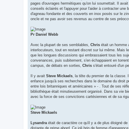
pages d'ouvrages hermétiques qu'on lui soumettait. Il avait 
conseils éclairés et l'appuyer pour l'aider à contracter un
d'agneau fondante et des couverts en inox posés sur le zin
oncle et ne pas avoir ses revenus au centre de ses préoccup
Pr Daniel Webb
Avec la plupart de ses semblables,
Chris
était un homme aff
interlocuteurs, tout en restant discret sur lui même. Mais le
que les longues discussions qui embrassaient tous les sujet
convenances, puis subitement, s'en échappaient en torrent
campus, de débats en sorties,
Chris
s'était entouré d'un pe
Il y avait
Steve Mickaels
, la tête du premier de la classe. I
enfance jusqu'à ses recherches dans le domaine du droit pub
entre lois britanniques et américaines » - . Tout de ses r
bibliothèque était minutieusement organisé. Dans sa vie bien
avec la force de ses convictions cartésiennes et de sa rigueu
Steve Mickaels
Lysandra
était de caractère ce qu'il y a de plus éloigné de
distante de prime abord. Ce joli brin de femme d'apparence 