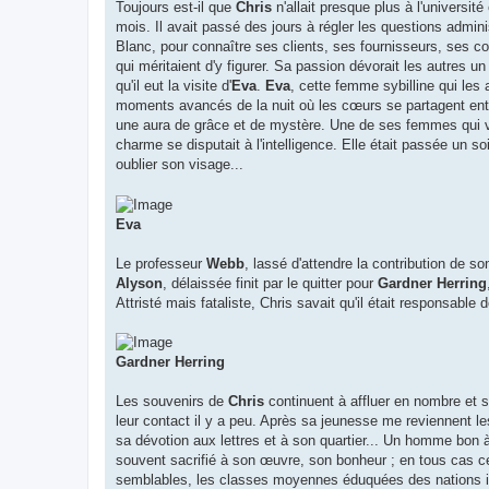
Toujours est-il que
Chris
n'allait presque plus à l'univers
mois. Il avait passé des jours à régler les questions admin
Blanc, pour connaître ses clients, ses fournisseurs, ses co
qui méritaient d'y figurer. Sa passion dévorait les autres 
qu'il eut la visite d'
Eva
.
Eva
, cette femme sybilline qui les 
moments avancés de la nuit où les cœurs se partagent entre
une aura de grâce et de mystère. Une de ses femmes qui v
charme se disputait à l'intelligence. Elle était passée un soi
oublier son visage...
Eva
Le professeur
Webb
, lassé d'attendre la contribution de son
Alyson
, délaissée finit par le quitter pour
Gardner Herring
Attristé mais fataliste, Chris savait qu'il était responsabl
Gardner Herring
Les souvenirs de
Chris
continuent à affluer en nombre et s
leur contact il y a peu. Après sa jeunesse me reviennent le
sa dévotion aux lettres et à son quartier... Un homme bon 
souvent sacrifié à son œuvre, son bonheur ; en tous cas c
semblables, les classes moyennes éduquées des nations in