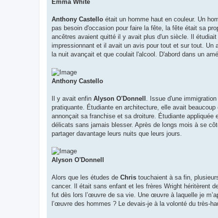
Emma White
Anthony Castello
était un homme haut en couleur. Un homme
pas besoin d'occasion pour faire la fête, la fête était sa pro
ancêtres avaient quitté il y avait plus d'un siècle. Il étudiait
impressionnant et il avait un avis pour tout et sur tout. U
la nuit avançait et que coulait l'alcool. D'abord dans un amér
Anthony Castello
Il y avait enfin
Alyson O'Donnell
. Issue d'une immigration
pratiquante. Étudiante en architecture, elle avait beaucou
annonçait sa franchise et sa droiture. Étudiante appliquée e
délicats sans jamais blesser. Après de longs mois à se 
partager davantage leurs nuits que leurs jours.
Alyson O'Donnell
Alors que les études de
Chris
touchaient à sa fin, plusieu
cancer. Il était sans enfant et les frères Wright héritèrent 
fut dès lors l’œuvre de sa vie. Une œuvre à laquelle je m’ap
l’œuvre des hommes ? Le devais-je à la volonté du très-ha