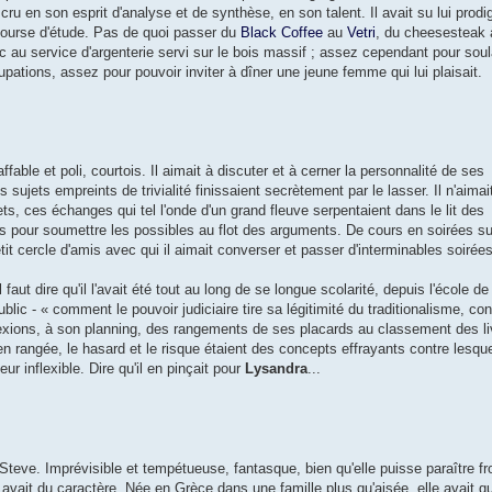
cru en son esprit d'analyse et de synthèse, en son talent. Il avait su lui prodi
e bourse d'étude. Pas de quoi passer du
Black Coffee
au
Vetri
, du cheesesteak 
c au service d'argenterie servi sur le bois massif ; assez cependant pour sou
ations, assez pour pouvoir inviter à dîner une jeune femme qui lui plaisait.
able et poli, courtois. Il aimait à discuter et à cerner la personnalité de ses
s sujets empreints de trivialité finissaient secrètement par le lasser. Il n'aimai
s, ces échanges qui tel l'onde d'un grand fleuve serpentaient dans le lit des
s pour soumettre les possibles au flot des arguments. De cours en soirées su
tit cercle d'amis avec qui il aimait converser et passer d'interminables soirées
l faut dire qu'il l'avait été tout au long de se longue scolarité, depuis l'école d
lic - « comment le pouvoir judiciaire tire sa légitimité du traditionalisme, c
éflexions, à son planning, des rangements de ses placards au classement des l
 rangée, le hasard et le risque étaient des concepts effrayants contre lesquels
r inflexible. Dire qu'il en pinçait pour
Lysandra
...
 Steve. Imprévisible et tempétueuse, fantasque, bien qu'elle puisse paraître fr
avait du caractère. Née en Grèce dans une famille plus qu'aisée, elle avait qu