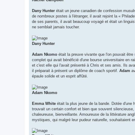
Dany Hunter
était un jeune canadien de confession musulman
de nombreux postes à l'étranger, il avait rejoint la « Phil
de ses parents, il avait beaucoup voyagé et était un linguist
ne semblait jamais toucher.
Dany Hunter
Adam Nkomo
était la preuve vivante que l'on pouvait être 
complet qui avait bénéficié d'une bourse universitaire en r
et c'est elle qui l'avait présenté à Chris et ses amis. Ils
il préparait à présent un diplôme de coach sportif.
Adam
av
épaule solide et un esprit affûté.
Adam Nkomo
Emma White
était la plus jeune de la bande. Dotée d'une 
trouvait un certain confort et bien que souvent silencieuse, 
chaleureuse, bienveillante. Amoureuse de la littérature angla
mystiques, qui malgré leur pudeur naturelle, souhaitaient en