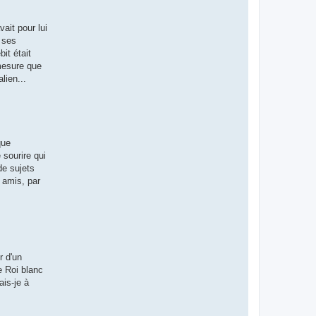
ait pour lui
e ses
bit était
 mesure que
lien...
que
 sourire qui
de sujets
 amis, par
r d'un
 Roi blanc
ais-je à