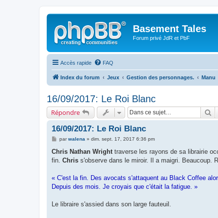
Basement Tales
Forum privé JdR et PbF
Accès rapide
FAQ
Index du forum
Jeux
Gestion des personnages.
Manu
16/09/2017: Le Roi Blanc
R
Répondre
16/09/2017: Le Roi Blanc
M
par
walena
»
dim. sept. 17, 2017 6:36 pm
e
s
Chris Nathan Wright
traverse les rayons de sa librairie oc
s
fin.
Chris
s'observe dans le miroir. Il a maigri. Beaucoup. R
a
g
e
« C'est la fin. Des avocats s'attaquent au Black Coffee alor
Depuis des mois. Je croyais que c'était la fatigue. »
Le libraire s'assied dans son large fauteuil.