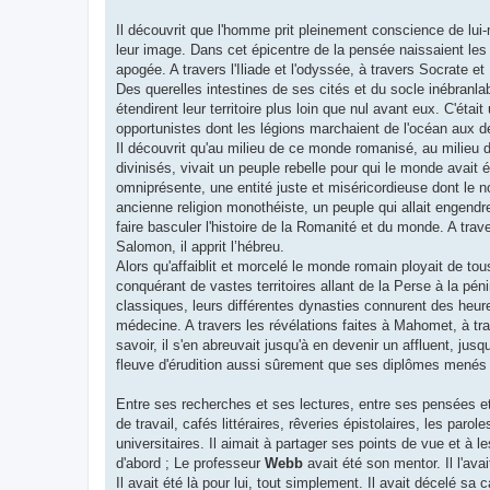
Il découvrit que l'homme prit pleinement conscience de lui
leur image. Dans cet épicentre de la pensée naissaient les art
apogée. A travers l'Iliade et l'odyssée, à travers Socrate et
Des querelles intestines de ses cités et du socle inébran
étendirent leur territoire plus loin que nul avant eux. C'éta
opportunistes dont les légions marchaient de l'océan aux dése
Il découvrit qu'au milieu de ce monde romanisé, au milieu
divinisés, vivait un peuple rebelle pour qui le monde avait 
omniprésente, une entité juste et miséricordieuse dont le 
ancienne religion monothéiste, un peuple qui allait engend
faire basculer l'histoire de la Romanité et du monde. A trave
Salomon, il apprit l’hébreu.
Alors qu'affaiblit et morcelé le monde romain ployait de to
conquérant de vastes territoires allant de la Perse à la péni
classiques, leurs différentes dynasties connurent des heu
médecine. A travers les révélations faites à Mahomet, à trav
savoir, il s'en abreuvait jusqu'à en devenir un affluent, jus
fleuve d'érudition aussi sûrement que ses diplômes menés d
Entre ses recherches et ses lectures, entre ses pensées e
de travail, cafés littéraires, rêveries épistolaires, les par
universitaires. Il aimait à partager ses points de vue et à 
d'abord ; Le professeur
Webb
avait été son mentor. Il l'avai
Il avait été là pour lui, tout simplement. Il avait décelé sa