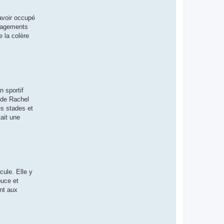
 avoir occupé
énagements
e la colère
n sportif
 de Rachel
es stades et
tait une
cule. Elle y
ouce et
ent aux