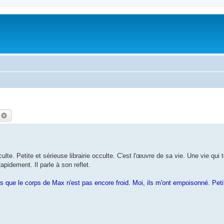
echercher
Recherche avancée
culte. Petite et sérieuse librairie occulte. C'est l'œuvre de sa vie. Une vie qui
apidement. Il parle à son reflet.
s que le corps de Max n'est pas encore froid. Moi, ils m'ont empoisonné. Petit