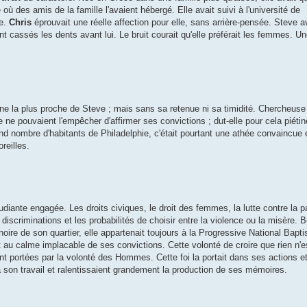
 où des amis de la famille l'avaient hébergé. Elle avait suivi à l'université de
e.
Chris
éprouvait une réelle affection pour elle, sans arrière-pensée. Steve a
ent cassés les dents avant lui. Le bruit courait qu'elle préférait les femmes. U
nne la plus proche de Steve ; mais sans sa retenue ni sa timidité. Chercheuse
 ne pouvaient l'empêcher d'affirmer ses convictions ; dut-elle pour cela piétin
and nombre d'habitants de Philadelphie, c'était pourtant une athée convaincu
reilles.
udiante engagée. Les droits civiques, le droit des femmes, la lutte contre la p
iscriminations et les probabilités de choisir entre la violence ou la misère. 
noire de son quartier, elle appartenait toujours à la Progressive National Bapti
t au calme implacable de ses convictions. Cette volonté de croire que rien n'es
sont portées par la volonté des Hommes. Cette foi la portait dans ses actions 
à son travail et ralentissaient grandement la production de ses mémoires.