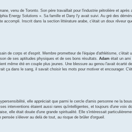
e, venu de Toronto. Son père travaillait pour l'industrie pétrolière et après
adelphia Energy Solutions ». Sa famille et Dany l'y avait suivi. Au gré des dém
e accompli. Inscrit dans la section littérature arabe, c'était un doux rêveur qu
sain de corps et d'esprit. Membre prometteur de l'équipe d'athlétisme, c'était u
aison de ses aptitudes physiques et de ses bons résultats.
Adam
était un ami
 avaient même été en couple plus jeunes. Une blessure au genou l'avait écarté d
ait ça dans le sang, il savait choisir les mots pour motiver et encourager. C'é
hypersensibilité, elle appréciait que parmi le cercle d'amis personne ne la bous
ses interventions étaient aussi rares qu'intelligentes, et toujours d'une voix d
ise, elle était douée d'une grande spiritualité. Elle s'intéressait particulièrem
 pensée s'élever au delà de tout, au risque de brûler d'orgueil.