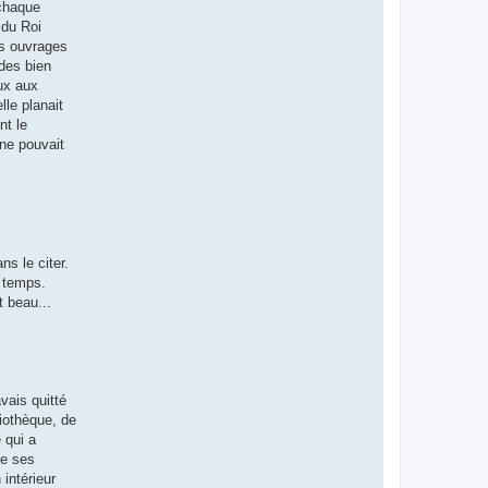
 chaque
 du Roi
es ouvrages
ades bien
eux aux
le planait
nt le
 ne pouvait
ns le citer.
s temps.
t beau...
vais quitté
liothèque, de
 qui a
ue ses
intérieur