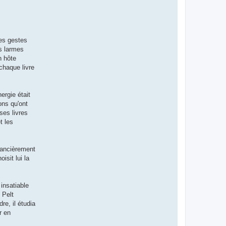
les gestes
es larmes
n hôte
chaque livre
ergie était
ons qu'ont
ses livres
t les
inancièrement
isit lui la
insatiable
 Pelt
re, il étudia
r en