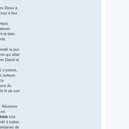
les Dieux à
tour à leur
reurs
lateurs
 le latin.
ants
fondé la pus
e qui allait
ers David et
 s'unirent,
es auteurs
 la
euve du
le lit de son
t. Réunions
nces
Webb
tout
êt à traiter.
centaines de