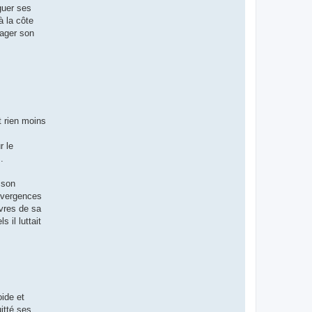
guer ses
à la côte
lager son
t rien moins
r le
.
e son
onvergences
ivres de sa
 il luttait
oide et
itté ses