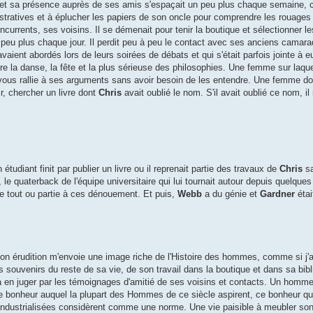
ité et sa présence auprès de ses amis s'espaçait un peu plus chaque semaine,
istratives et à éplucher les papiers de son oncle pour comprendre les rouages
ncurrents, ses voisins. Il se démenait pour tenir la boutique et sélectionner l
un peu plus chaque jour. Il perdit peu à peu le contact avec ses anciens camar
avaient abordés lors de leurs soirées de débats et qui s'était parfois jointe à 
 la danse, la fête et la plus sérieuse des philosophies. Une femme sur laquel
ous rallie à ses arguments sans avoir besoin de les entendre. Une femme do
r, chercher un livre dont
Chris
avait oublié le nom. S'il avait oublié ce nom, il
 étudiant finit par publier un livre ou il reprenait partie des travaux de
Chris
sa
, le quaterback de l'équipe universitaire qui lui tournait autour depuis quelque
e de tout ou partie à ces dénouement. Et puis,
Webb
a du génie et
Gardner
étai
on érudition m'envoie une image riche de l'Histoire des hommes, comme si j'a
s souvenirs du reste de sa vie, de son travail dans la boutique et dans sa bib
à en juger par les témoignages d'amitié de ses voisins et contacts. Un homme
e bonheur auquel la plupart des Hommes de ce siècle aspirent, ce bonheur q
dustrialisées considèrent comme une norme. Une vie paisible à meubler son 