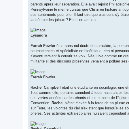
parents après leur séparation. Elle avait rejoint Philadelphie
Pennsylvanie le même cursus que
Chris
en histoire antiqu
ses sentiments pour elle. Il faut dire que plusieurs s'y étai
lancée par les jaloux ? Elle s'en amusait.
Lysandra
Farrah Fowler
était sans nul doute de caractère, la perso
neurosciences et spécialiste en bioéthique, rien ni personne
s'aventureraient à couvrir sa voix. Née juive comme un gr
militante si des discours prosélytes venaient à polluer ses o
Farrah Fowler
Rachel Campbell
était une étudiante en sociologie, une ét
Tout comme elle, certains cumulent à leurs naissances les d
ses vertes années par les chants et les espoirs de l'église 
Convention.
Rachel
s'était élevée à la force de sa plume e
sur Terre, les volontés du ciel n'existent que lorsqu'elles 
prières. Ses activités extra-scolaires nuisaient cependant 
Rachel Campbell