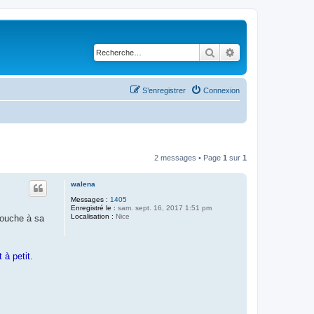
Rechercher
Recherche avancé
S’enregistrer
Connexion
2 messages • Page
1
sur
1
walena
Messages :
1405
Enregistré le :
sam. sept. 16, 2017 1:51 pm
Localisation :
Nice
 touche à sa
 à petit.