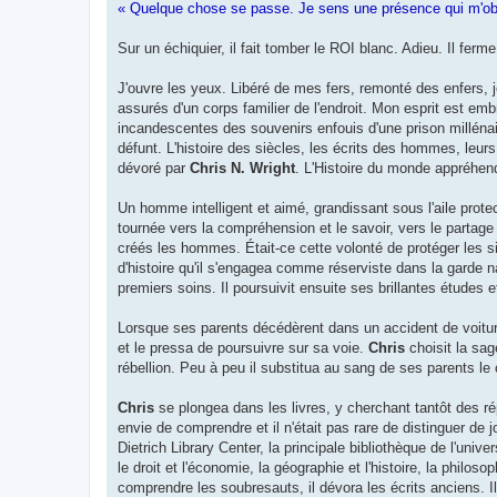
« Quelque chose se passe. Je sens une présence qui m'obse
Sur un échiquier, il fait tomber le ROI blanc. Adieu. Il ferm
J'ouvre les yeux. Libéré de mes fers, remonté des enfers,
assurés d'un corps familier de l'endroit. Mon esprit est em
incandescentes des souvenirs enfouis d'une prison millénai
défunt. L'histoire des siècles, les écrits des hommes, leu
dévoré par
Chris N. Wright
. L'Histoire du monde appréhend
Un homme intelligent et aimé, grandissant sous l'aile prote
tournée vers la compréhension et le savoir, vers le partage
créés les hommes. Était-ce cette volonté de protéger les s
d'histoire qu'il s'engagea comme réserviste dans la garde n
premiers soins. Il poursuivit ensuite ses brillantes études 
Lorsque ses parents décédèrent dans un accident de voitu
et le pressa de poursuivre sur sa voie.
Chris
choisit la sage
rébellion. Peu à peu il substitua au sang de ses parents le cu
Chris
se plongea dans les livres, y cherchant tantôt des r
envie de comprendre et il n'était pas rare de distinguer de
Dietrich Library Center, la principale bibliothèque de l'univ
le droit et l'économie, la géographie et l'histoire, la philo
comprendre les soubresauts, il dévora les écrits anciens. Il 