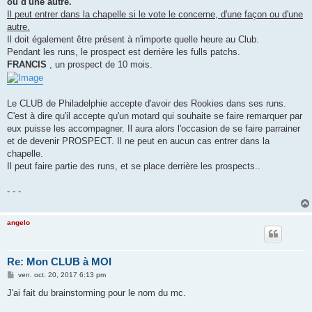
ou d'une autre.
Il peut entrer dans la chapelle si le vote le concerne, d'une façon ou d'une
autre.
Il doit également être présent à n'importe quelle heure au Club.
Pendant les runs, le prospect est derrière les fulls patchs.
FRANCIS
, un prospect de 10 mois.
Le CLUB de Philadelphie accepte d'avoir des Rookies dans ses runs.
C'est à dire qu'il accepte qu'un motard qui souhaite se faire remarquer par
eux puisse les accompagner. Il aura alors l'occasion de se faire parrainer
et de devenir PROSPECT. Il ne peut en aucun cas entrer dans la
chapelle.
Il peut faire partie des runs, et se place derrière les prospects..
- - -
angelo
Re: Mon CLUB à MOI
M
ven. oct. 20, 2017 6:13 pm
e
s
J'ai fait du brainstorming pour le nom du mc.
s
a