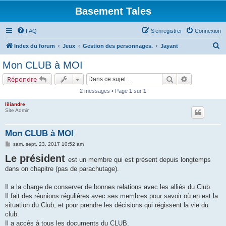
Basement Tales
FAQ
S’enregistrer
Connexion
R
Index du forum
Jeux
Gestion des personnages.
Jayant
e
Mon CLUB à MOI
c
Rechercher
Recherche a
Répondre
h
2 messages • Page
1
sur
1
e
liliandre
r
Site Admin
c
h
Mon CLUB à MOI
e
M
sam. sept. 23, 2017 10:52 am
e
r
Le président
s
est un membre qui est présent depuis longtemps
s
dans on chapitre (pas de parachutage).
a
g
e
Il a la charge de conserver de bonnes relations avec les alliés du Club.
Il fait des réunions régulières avec ses membres pour savoir où en est la
situation du Club, et pour prendre les décisions qui régissent la vie du
club.
Il a accès à tous les documents du CLUB.