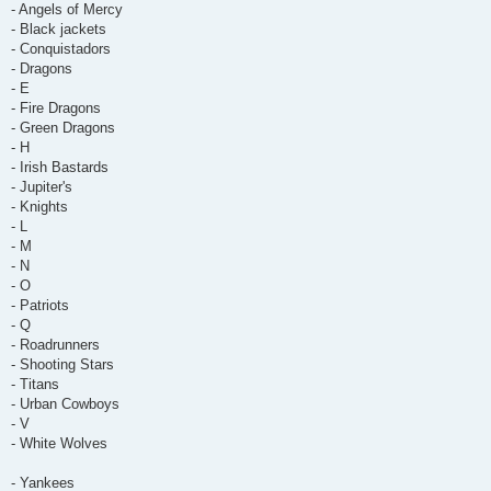
g
- Angels of Mercy
e
- Black jackets
- Conquistadors
- Dragons
- E
- Fire Dragons
- Green Dragons
- H
- Irish Bastards
- Jupiter's
- Knights
- L
- M
- N
- O
- Patriots
- Q
- Roadrunners
- Shooting Stars
- Titans
- Urban Cowboys
- V
- White Wolves
- Yankees