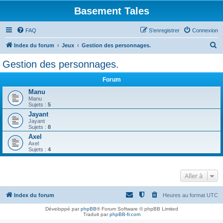
Basement Tales
FAQ
S’enregistrer
Connexion
R
Index du forum
Jeux
Gestion des personnages.
e
Gestion des personnages.
c
Forum
h
Manu
e
Manu
Sujets :
5
r
Jayant
c
Jayant
Sujets :
8
h
Axel
e
Axel
Sujets :
4
r
Aller à
Index du forum
Heures au format
UTC
Développé par
phpBB
® Forum Software © phpBB Limited
Traduit par
phpBB-fr.com