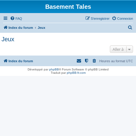
Basement Tales
FAQ
S’enregistrer
Connexion
R
Index du forum
Jeux
e
Jeux
c
Aller à
h
e
Index du forum
Heures au format
UTC
r
Développé par
phpBB
® Forum Software © phpBB Limited
c
Traduit par
phpBB-fr.com
h
e
r