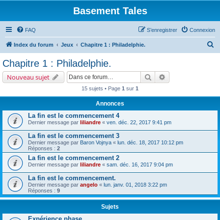
Basement Tales
FAQ
S’enregistrer
Connexion
R
Index du forum
Jeux
Chapitre 1 : Philadelphie.
e
Chapitre 1 : Philadelphie.
c
Rechercher
Recherche avancé
Nouveau sujet
h
15 sujets • Page
1
sur
1
e
Annonces
r
La fin est le commencement 4
c
Dernier message par
liliandre
«
ven. déc. 22, 2017 9:41 pm
h
La fin est le commencement 3
e
Dernier message par
Baron Vojnya
«
lun. déc. 18, 2017 10:12 pm
Réponses :
2
r
La fin est le commencement 2
Dernier message par
liliandre
«
sam. déc. 16, 2017 9:04 pm
La fin est le commencement.
Dernier message par
angelo
«
lun. janv. 01, 2018 3:22 pm
Réponses :
9
Sujets
Expérience phase