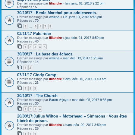
Dernier message par
liliandre
«
lun. janv. 01, 2018 9:22 pm
Réponses :
5
30/10/17 : Ecole Marchal pour adolescents.
Dernier message par
walena
«
lun. janv. 01, 2018 5:48 pm
Réponses :
70
1
5
6
7
8
…
03/11/17 Pale rider
Dernier message par
liliandre
«
jeu. déc. 21, 2017 8:59 pm
Réponses :
40
1
2
3
4
5
30/09/17 : La base des échecs.
Dernier message par
walena
«
mer. déc. 13, 2017 1:23 am
Réponses :
14
1
2
03/11/17 Cindy Cump
Dernier message par
liliandre
«
dim. déc. 10, 2017 11:03 am
Réponses :
23
1
2
3
30/10/17 : The Church
Dernier message par
Baron Vojnya
«
mar. déc. 05, 2017 9:36 pm
Réponses :
30
1
2
3
4
20/09/17:Julius Wilton « Motorhead » Simmons : Vous êtes
libéré de prison.
Dernier message par
liliandre
«
sam. déc. 02, 2017 3:50 pm
Réponses :
25
1
2
3