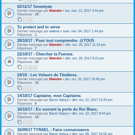
02/11/17 Sevastyan
Dernier message par
liliandre
«
lun. nov. 13, 2017 4:44 pm
Réponses :
19
1
2
To protect and to serve
Dernier message par
walena
«
sam. nov. 04, 2017 1:44 pm
Réponses :
1
28/10/17 : Pour tout comprendre. @TOUS
Dernier message par
liliandre
«
dim. oct. 29, 2017 11:19 pm
Réponses :
7
22/10/17 : Chercher la Femme.
Dernier message par
liliandre
«
dim. oct. 29, 2017 8:23 pm
Réponses :
28
1
2
3
24/10 : Les Voleurs de Ténèbres.
Dernier message par
liliandre
«
jeu. oct. 26, 2017 10:45 pm
Réponses :
15
1
2
14/10/17 Capitaine, mon Capitaine.
Dernier message par
Baron Vojnya
«
dim. oct. 22, 2017 10:29 pm
Réponses :
6
16/10/17 : En ouvrant la porte du Roi Blanc.
Dernier message par
Baron Vojnya
«
dim. oct. 22, 2017 8:44 pm
Réponses :
18
1
2
16/09/17 TYRAEL : Faire connaissance.
Dernier message par
Baron Vojnya
«
dim. oct. 08, 2017 10:52 pm