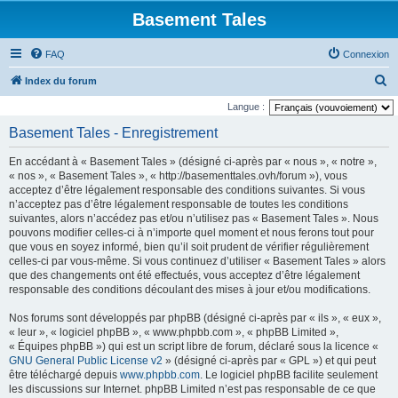
Basement Tales
FAQ
Connexion
R
Index du forum
e
Langue :
c
Basement Tales - Enregistrement
h
En accédant à « Basement Tales » (désigné ci-après par « nous », « notre »,
e
« nos », « Basement Tales », « http://basementtales.ovh/forum »), vous
r
acceptez d’être légalement responsable des conditions suivantes. Si vous
n’acceptez pas d’être légalement responsable de toutes les conditions
c
suivantes, alors n’accédez pas et/ou n’utilisez pas « Basement Tales ». Nous
h
pouvons modifier celles-ci à n’importe quel moment et nous ferons tout pour
que vous en soyez informé, bien qu’il soit prudent de vérifier régulièrement
e
celles-ci par vous-même. Si vous continuez d’utiliser « Basement Tales » alors
r
que des changements ont été effectués, vous acceptez d’être légalement
responsable des conditions découlant des mises à jour et/ou modifications.
Nos forums sont développés par phpBB (désigné ci-après par « ils », « eux »,
« leur », « logiciel phpBB », « www.phpbb.com », « phpBB Limited »,
« Équipes phpBB ») qui est un script libre de forum, déclaré sous la licence «
GNU General Public License v2
» (désigné ci-après par « GPL ») et qui peut
être téléchargé depuis
www.phpbb.com
. Le logiciel phpBB facilite seulement
les discussions sur Internet. phpBB Limited n’est pas responsable de ce que