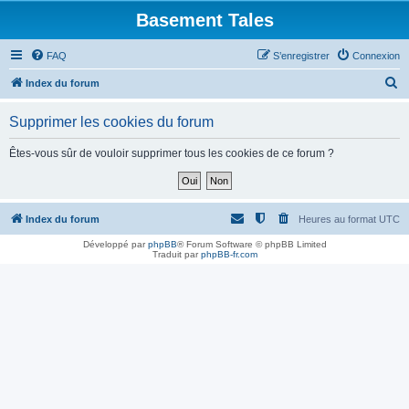
Basement Tales
FAQ
S’enregistrer
Connexion
R
Index du forum
e
Supprimer les cookies du forum
c
h
Êtes-vous sûr de vouloir supprimer tous les cookies de ce forum ?
e
r
c
Index du forum
Heures au format
UTC
h
Développé par
phpBB
® Forum Software © phpBB Limited
Traduit par
phpBB-fr.com
e
r