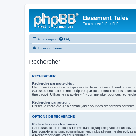
Basement Tales
Forum privé JdR et PbF
Accès rapide
FAQ
Index du forum
Rechercher
RECHERCHER
Recherche par mots-clés :
Placez un
+
devant un mot qui doit être trouvé et un
-
devant un mot qui
Saisissez une suite de mots séparés par des
|
entre crochets si uniqu
être trouvé. Utilisez le caractère « * » comme joker pour des recherche
Rechercher par auteur :
Utilisez le caractère « * » comme joker pour des recherches partielles.
OPTIONS DE RECHERCHE
Rechercher dans les forums :
Choisissez le forum ou les forums dans le(s)quel(s) vous souhaitez ef
Les sous-forums sont automatiquement inclus si vous ne désactivez pa
« Rechercher dans les sous-forums ».