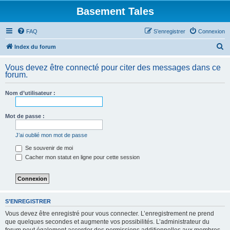
Basement Tales
FAQ
S’enregistrer
Connexion
R
Index du forum
e
Vous devez être connecté pour citer des messages dans ce
c
forum.
h
Nom d’utilisateur :
e
r
Mot de passe :
c
h
J’ai oublié mon mot de passe
e
Se souvenir de moi
Cacher mon statut en ligne pour cette session
r
S’ENREGISTRER
Vous devez être enregistré pour vous connecter. L’enregistrement ne prend
que quelques secondes et augmente vos possibilités. L’administrateur du
forum peut également accorder des permissions additionnelles aux membres