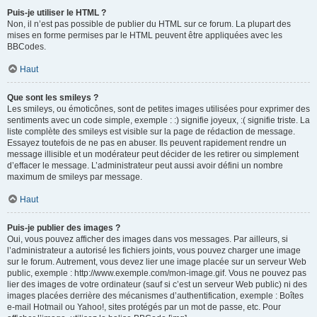
Puis-je utiliser le HTML ?
Non, il n’est pas possible de publier du HTML sur ce forum. La plupart des
mises en forme permises par le HTML peuvent être appliquées avec les
BBCodes.
Haut
Que sont les smileys ?
Les smileys, ou émoticônes, sont de petites images utilisées pour exprimer des
sentiments avec un code simple, exemple : :) signifie joyeux, :( signifie triste. La
liste complète des smileys est visible sur la page de rédaction de message.
Essayez toutefois de ne pas en abuser. Ils peuvent rapidement rendre un
message illisible et un modérateur peut décider de les retirer ou simplement
d’effacer le message. L’administrateur peut aussi avoir défini un nombre
maximum de smileys par message.
Haut
Puis-je publier des images ?
Oui, vous pouvez afficher des images dans vos messages. Par ailleurs, si
l’administrateur a autorisé les fichiers joints, vous pouvez charger une image
sur le forum. Autrement, vous devez lier une image placée sur un serveur Web
public, exemple : http://www.exemple.com/mon-image.gif. Vous ne pouvez pas
lier des images de votre ordinateur (sauf si c’est un serveur Web public) ni des
images placées derrière des mécanismes d’authentification, exemple : Boîtes
e-mail Hotmail ou Yahoo!, sites protégés par un mot de passe, etc. Pour