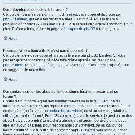
Qui a développé ce logiciel de forum ?
Ce logiciel (dans sa version non modifiée) est développé et distribué par
phpBB Limited
, qui en a les droits d’auteur. Il est publié sous la licence
publique générale GNU version 2 (GPL-2.0) et peut être diffusé librement. Pour
plus d’informations, visitez la page «
À propos de phpBB
» (en anglais).
Haut
Pourquoi la fonctionnalité X n’est pas disponible ?
Ce logiciel a été développé et mis sous licence par phpBB Limited. Si vous
pensez qu’une fonctionnalité nécessite d’être ajoutée, visitez la page
phpBB Ideas
(en anglais) où vous pouvez voter pour des idées proposées ou
en suggérer de nouvelles.
Haut
Qui contacter pour les abus ou les questions légales concernant ce
forum ?
Contactez n’importe lequel des administrateurs de la liste « L’équipe du
forum ». Si vous restez sans réponse alors prenez contact avec le propriétaire
du domaine (en faisant une
recherche sur whois
) ou si un service gratuit est
utilisé (exemple : Yahoo!, Free, f2s.com, etc.), avec le service de gestion ou des
abus. Notez que phpBB Limited
n’a absolument aucun contrôle
et ne peut
être, en aucun cas, tenu pour responsable sur
comment
,
où
ou
par qui
ce
forum est utilisé. Il est inutile de contacter phpBB Limited pour toute question