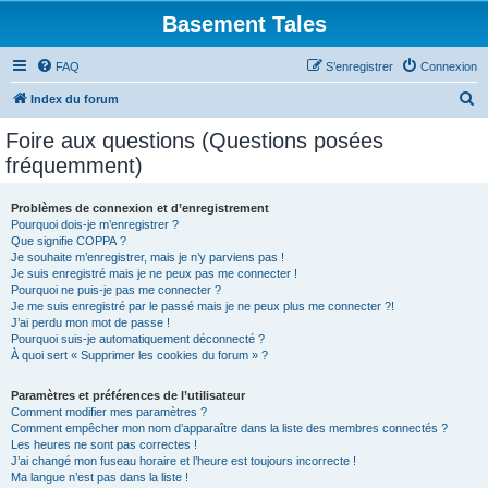
Basement Tales
FAQ
S’enregistrer
Connexion
R
Index du forum
e
Foire aux questions (Questions posées
c
fréquemment)
h
e
Problèmes de connexion et d’enregistrement
Pourquoi dois-je m’enregistrer ?
r
Que signifie COPPA ?
c
Je souhaite m’enregistrer, mais je n’y parviens pas !
Je suis enregistré mais je ne peux pas me connecter !
h
Pourquoi ne puis-je pas me connecter ?
Je me suis enregistré par le passé mais je ne peux plus me connecter ?!
e
J’ai perdu mon mot de passe !
r
Pourquoi suis-je automatiquement déconnecté ?
À quoi sert « Supprimer les cookies du forum » ?
Paramètres et préférences de l’utilisateur
Comment modifier mes paramètres ?
Comment empêcher mon nom d’apparaître dans la liste des membres connectés ?
Les heures ne sont pas correctes !
J’ai changé mon fuseau horaire et l’heure est toujours incorrecte !
Ma langue n’est pas dans la liste !